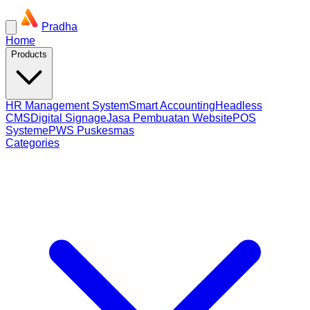
Pradha
Home
Products
HR Management System
Smart Accounting
Headless
CMS
Digital Signage
Jasa Pembuatan Website
POS
System
ePWS Puskesmas
Categories