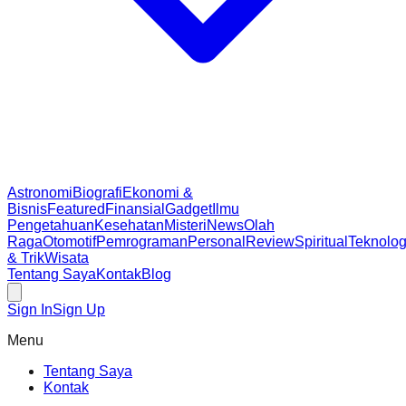
Astronomi
Biografi
Ekonomi &
Bisnis
Featured
Finansial
Gadget
Ilmu
Pengetahuan
Kesehatan
Misteri
News
Olah
Raga
Otomotif
Pemrograman
Personal
Review
Spiritual
Teknolog
& Trik
Wisata
Tentang Saya
Kontak
Blog
Sign In
Sign Up
Menu
Tentang Saya
Kontak