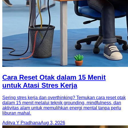
Cara Reset Otak dalam 15 Menit
untuk Atasi Stres Kerja
Sering stres kerja dan overthinking? Temukan cara reset otak
dalam 15 menit melalui teknik grounding, mindfulness, dan
aktivitas alam untuk memulihkan energi mental tanpa perlu
liburan mahal.
Aditya Y Pradhana
Aug 3, 2026