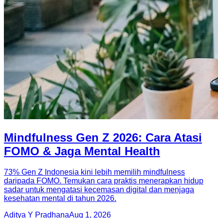
Mindfulness Gen Z 2026: Cara Atasi
FOMO & Jaga Mental Health
73% Gen Z Indonesia kini lebih memilih mindfulness
daripada FOMO. Temukan cara praktis menerapkan hidup
sadar untuk mengatasi kecemasan digital dan menjaga
kesehatan mental di tahun 2026.
Aditya Y Pradhana
Aug 1, 2026