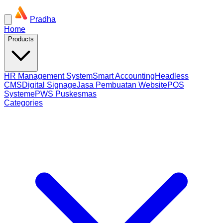
Pradha
Home
Products
HR Management System
Smart Accounting
Headless
CMS
Digital Signage
Jasa Pembuatan Website
POS
System
ePWS Puskesmas
Categories