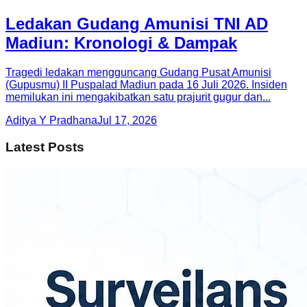
Ledakan Gudang Amunisi TNI AD
Madiun: Kronologi & Dampak
Tragedi ledakan mengguncang Gudang Pusat Amunisi
(Gupusmu) II Puspalad Madiun pada 16 Juli 2026. Insiden
memilukan ini mengakibatkan satu prajurit gugur dan...
Aditya Y Pradhana
Jul 17, 2026
Latest Posts