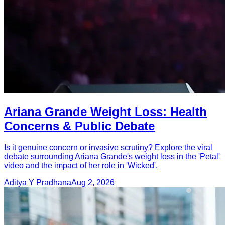
Ariana Grande Weight Loss: Health
Concerns & Public Debate
Is it genuine concern or invasive scrutiny? Explore the viral
debate surrounding Ariana Grande's weight loss in the 'Petal'
video and the impact of her role in 'Wicked'.
Aditya Y Pradhana
Aug 2, 2026