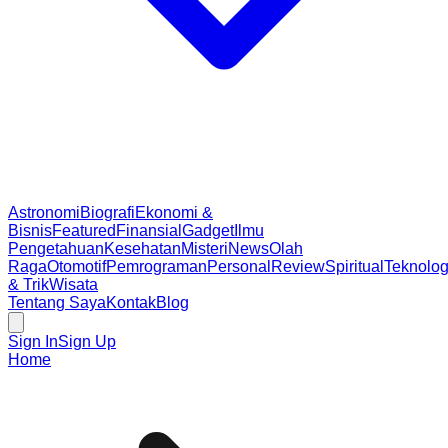
Astronomi
Biografi
Ekonomi &
Bisnis
Featured
Finansial
Gadget
Ilmu
Pengetahuan
Kesehatan
Misteri
News
Olah
Raga
Otomotif
Pemrograman
Personal
Review
Spiritual
Teknolog
& Trik
Wisata
Tentang Saya
Kontak
Blog
Sign In
Sign Up
Home