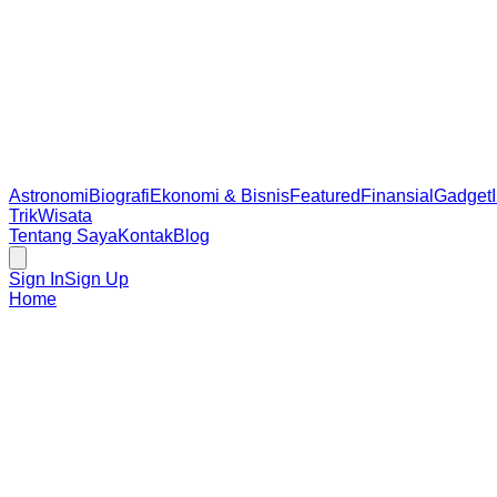
Astronomi
Biografi
Ekonomi & Bisnis
Featured
Finansial
Gadget
Trik
Wisata
Tentang Saya
Kontak
Blog
Sign In
Sign Up
Home