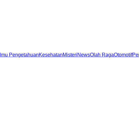
Ilmu Pengetahuan
Kesehatan
Misteri
News
Olah Raga
Otomotif
Pe