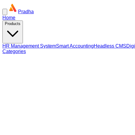
Pradha
Home
Products
HR Management System
Smart Accounting
Headless CMS
Dig
Categories