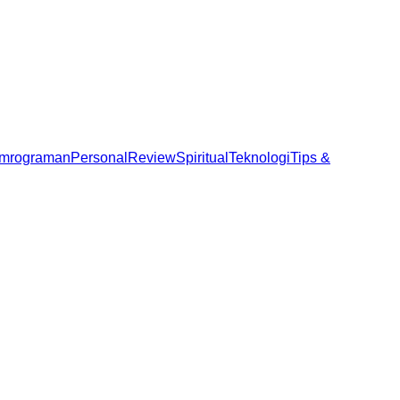
mrograman
Personal
Review
Spiritual
Teknologi
Tips &