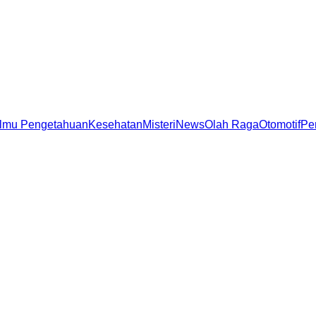
Ilmu Pengetahuan
Kesehatan
Misteri
News
Olah Raga
Otomotif
Pe