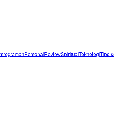
mrograman
Personal
Review
Spiritual
Teknologi
Tips &