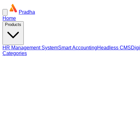
Pradha
Home
Products
HR Management System
Smart Accounting
Headless CMS
Dig
Categories