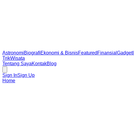
Astronomi
Biografi
Ekonomi & Bisnis
Featured
Finansial
Gadget
Trik
Wisata
Tentang Saya
Kontak
Blog
Sign In
Sign Up
Home