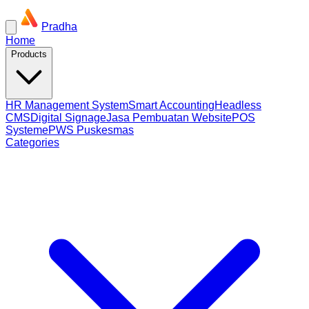
Pradha
Home
Products
HR Management System
Smart Accounting
Headless
CMS
Digital Signage
Jasa Pembuatan Website
POS
System
ePWS Puskesmas
Categories