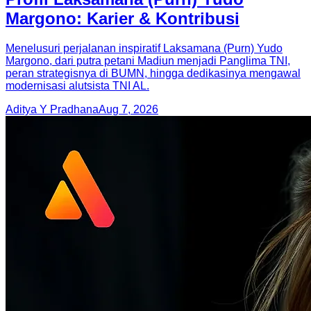
Margono: Karier & Kontribusi
Menelusuri perjalanan inspiratif Laksamana (Purn) Yudo
Margono, dari putra petani Madiun menjadi Panglima TNI,
peran strategisnya di BUMN, hingga dedikasinya mengawal
modernisasi alutsista TNI AL.
Aditya Y Pradhana
Aug 7, 2026