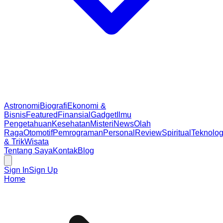
Astronomi
Biografi
Ekonomi &
Bisnis
Featured
Finansial
Gadget
Ilmu
Pengetahuan
Kesehatan
Misteri
News
Olah
Raga
Otomotif
Pemrograman
Personal
Review
Spiritual
Teknolog
& Trik
Wisata
Tentang Saya
Kontak
Blog
Sign In
Sign Up
Home