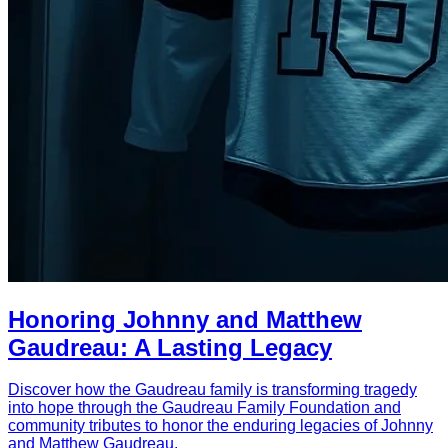
Honoring Johnny and Matthew
Gaudreau: A Lasting Legacy
Discover how the Gaudreau family is transforming tragedy
into hope through the Gaudreau Family Foundation and
community tributes to honor the enduring legacies of Johnny
and Matthew Gaudreau.