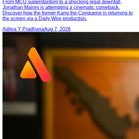
From MCU superstardom to a shocking legal downfall,
Jonathan Majors is attempting a cinematic comeback.
Discover how the former Kang the Conqueror is returning to
the screen via a Daily Wire production.
Aditya Y Pradhana
Aug 7, 2026