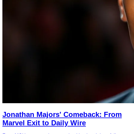
Jonathan Majors' Comeback: From
Marvel Exit to Daily Wire