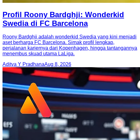
Profil Roony Bardghji: Wonderkid
Swedia di FC Barcelona
Roony Bardghji adalah wonderkid Swedia yang kini menjadi
aset berharga FC Barcelona. Simak profil lengkap,
perjalanan kariernya dari Kopenhagen, hingga tantangannya
menembus skuad utama LaLiga.
Aditya Y Pradhana
Aug 8, 2026