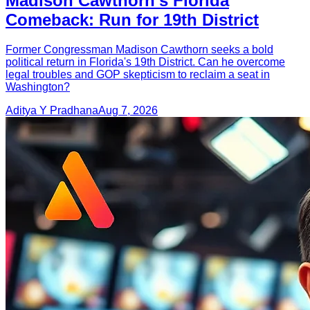
Madison Cawthorn's Florida
Comeback: Run for 19th District
Former Congressman Madison Cawthorn seeks a bold
political return in Florida's 19th District. Can he overcome
legal troubles and GOP skepticism to reclaim a seat in
Washington?
Aditya Y Pradhana
Aug 7, 2026