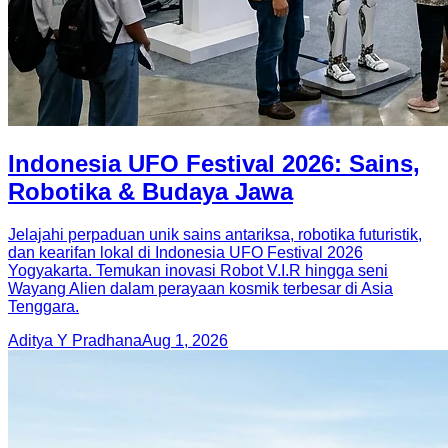
Indonesia UFO Festival 2026: Sains,
Robotika & Budaya Jawa
Jelajahi perpaduan unik sains antariksa, robotika futuristik,
dan kearifan lokal di Indonesia UFO Festival 2026
Yogyakarta. Temukan inovasi Robot V.I.R hingga seni
Wayang Alien dalam perayaan kosmik terbesar di Asia
Tenggara.
Aditya Y Pradhana
Aug 1, 2026