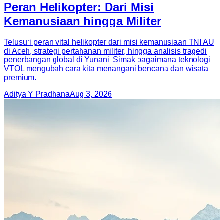
Peran Helikopter: Dari Misi
Kemanusiaan hingga Militer
Telusuri peran vital helikopter dari misi kemanusiaan TNI AU
di Aceh, strategi pertahanan militer, hingga analisis tragedi
penerbangan global di Yunani. Simak bagaimana teknologi
VTOL mengubah cara kita menangani bencana dan wisata
premium.
Aditya Y Pradhana
Aug 3, 2026