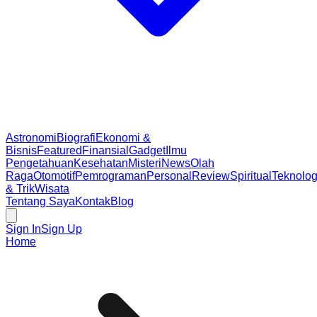
Astronomi
Biografi
Ekonomi &
Bisnis
Featured
Finansial
Gadget
Ilmu
Pengetahuan
Kesehatan
Misteri
News
Olah
Raga
Otomotif
Pemrograman
Personal
Review
Spiritual
Teknolog
& Trik
Wisata
Tentang Saya
Kontak
Blog
Sign In
Sign Up
Home