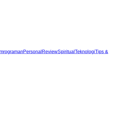
mrograman
Personal
Review
Spiritual
Teknologi
Tips &