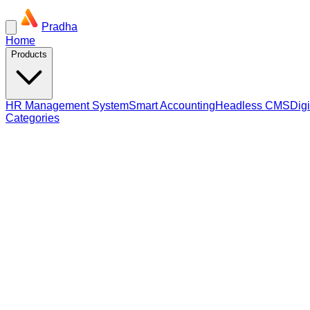
Pradha
Home
Products
HR Management System
Smart Accounting
Headless CMS
Dig
Categories