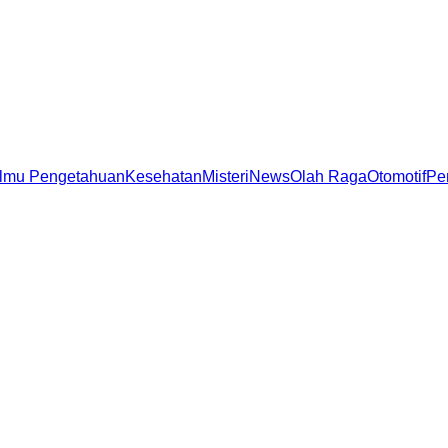
Ilmu Pengetahuan
Kesehatan
Misteri
News
Olah Raga
Otomotif
Pe