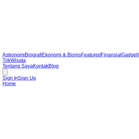
Astronomi
Biografi
Ekonomi & Bisnis
Featured
Finansial
Gadget
Trik
Wisata
Tentang Saya
Kontak
Blog
Sign In
Sign Up
Home