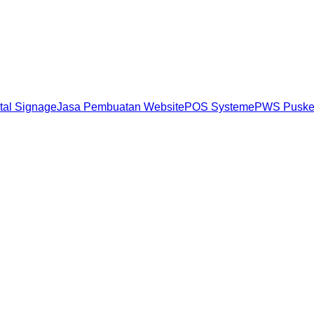
ital Signage
Jasa Pembuatan Website
POS System
ePWS Pusk