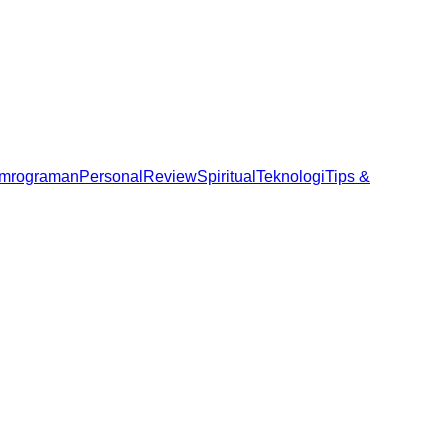
mrograman
Personal
Review
Spiritual
Teknologi
Tips &