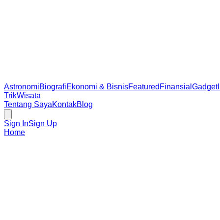
Astronomi
Biografi
Ekonomi & Bisnis
Featured
Finansial
Gadget
Trik
Wisata
Tentang Saya
Kontak
Blog
Sign In
Sign Up
Home