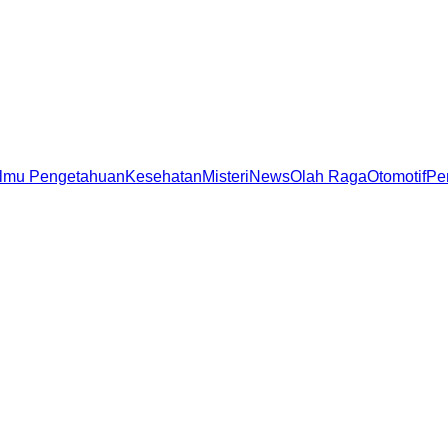
Ilmu Pengetahuan
Kesehatan
Misteri
News
Olah Raga
Otomotif
Pe