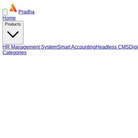
Pradha
Home
Products
HR Management System
Smart Accounting
Headless CMS
Dig
Categories