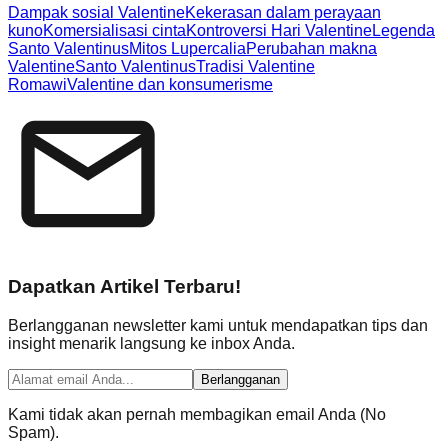
Dampak sosial Valentine
Kekerasan dalam perayaan
kuno
Komersialisasi cinta
Kontroversi Hari Valentine
Legenda
Santo Valentinus
Mitos Lupercalia
Perubahan makna
Valentine
Santo Valentinus
Tradisi Valentine
Romawi
Valentine dan konsumerisme
Dapatkan Artikel Terbaru!
Berlangganan newsletter kami untuk mendapatkan tips dan
insight menarik langsung ke inbox Anda.
Berlangganan
Kami tidak akan pernah membagikan email Anda (No
Spam).