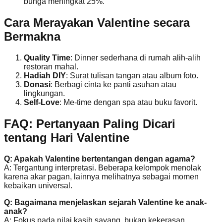
bunga meningkat 25%.
Cara Merayakan Valentine secara
Bermakna
Quality Time
: Dinner sederhana di rumah alih-alih
restoran mahal.
Hadiah DIY
: Surat tulisan tangan atau album foto.
Donasi
: Berbagi cinta ke panti asuhan atau
lingkungan.
Self-Love
: Me-time dengan spa atau buku favorit.
FAQ: Pertanyaan Paling Dicari
tentang Hari Valentin
e
Q: Apakah Valentine bertentangan dengan agama?
A: Tergantung interpretasi. Beberapa kelompok menolak
karena akar pagan, lainnya melihatnya sebagai momen
kebaikan universal.
Q: Bagaimana menjelaskan sejarah Valentine ke anak-
anak?
A: Fokus pada nilai kasih sayang, bukan kekerasan.