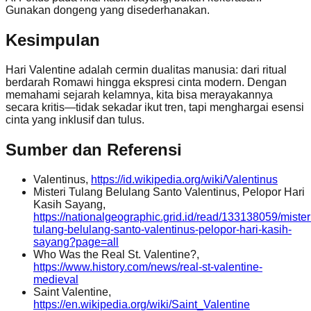
Gunakan dongeng yang disederhanakan.
Kesimpulan
Hari Valentine adalah cermin dualitas manusia: dari ritual
berdarah Romawi hingga ekspresi cinta modern. Dengan
memahami sejarah kelamnya, kita bisa merayakannya
secara kritis—tidak sekadar ikut tren, tapi menghargai esensi
cinta yang inklusif dan tulus.
Sumber dan Referensi
Valentinus,
https://id.wikipedia.org/wiki/Valentinus
Misteri Tulang Belulang Santo Valentinus, Pelopor Hari
Kasih Sayang,
https://nationalgeographic.grid.id/read/133138059/mister
tulang-belulang-santo-valentinus-pelopor-hari-kasih-
sayang?page=all
Who Was the Real St. Valentine?,
https://www.history.com/news/real-st-valentine-
medieval
Saint Valentine,
https://en.wikipedia.org/wiki/Saint_Valentine