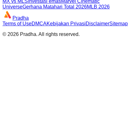
MX vs MLS
investasi emas
Marvel Cinematic
Universe
Gerhana Matahari Total 2026
MLB 2026
Pradha
Terms of Use
DMCA
Kebijakan Privasi
Disclaimer
Sitemap
©
2026
Pradha
. All rights reserved.