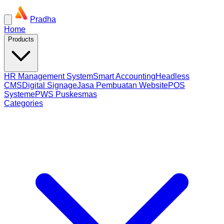
Pradha
Home
Products
HR Management System
Smart Accounting
Headless
CMS
Digital Signage
Jasa Pembuatan Website
POS
System
ePWS Puskesmas
Categories