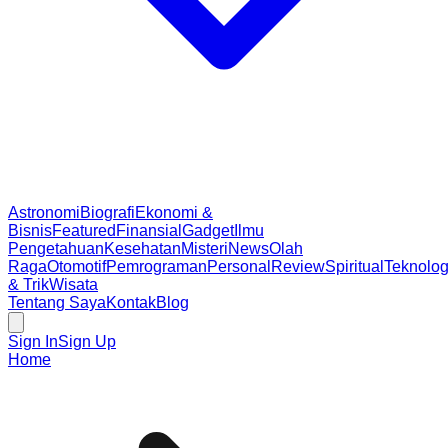
Astronomi
Biografi
Ekonomi &
Bisnis
Featured
Finansial
Gadget
Ilmu
Pengetahuan
Kesehatan
Misteri
News
Olah
Raga
Otomotif
Pemrograman
Personal
Review
Spiritual
Teknolog
& Trik
Wisata
Tentang Saya
Kontak
Blog
Sign In
Sign Up
Home