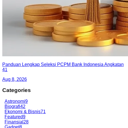
Panduan Lengkap Seleksi PCPM Bank Indonesia Angkatan
41
Aug 8, 2026
Categories
Astronomi
9
Biografi
42
Ekonomi & Bisnis
71
Featured
9
Finansial
28
Gadget
8