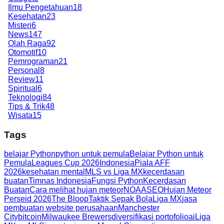
Ilmu Pengetahuan
18
Kesehatan
23
Misteri
6
News
147
Olah Raga
92
Otomotif
10
Pemrograman
21
Personal
8
Review
11
Spiritual
6
Teknologi
84
Tips & Trik
48
Wisata
15
Tags
belajar Python
python untuk pemula
Belajar Python untuk
Pemula
Leagues Cup 2026
Indonesia
Piala AFF
2026
kesehatan mental
MLS vs Liga MX
kecerdasan
buatan
Timnas Indonesia
Fungsi Python
Kecerdasan
Buatan
Cara melihat hujan meteor
NOAA
SEO
Hujan Meteor
Perseid 2026
The Bloop
Taktik Sepak Bola
Liga MX
jasa
pembuatan website perusahaan
Manchester
City
bitcoin
Milwaukee Brewers
diversifikasi portofolio
ai
Liga