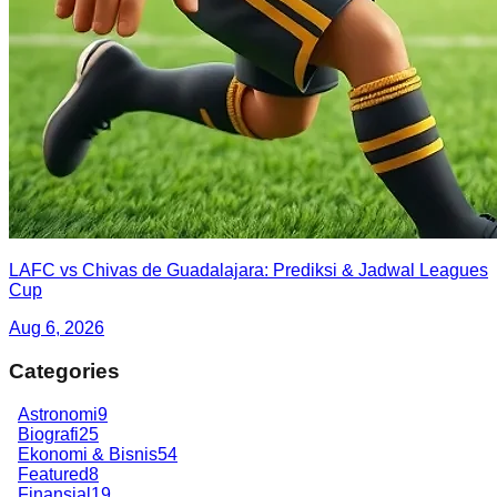
LAFC vs Chivas de Guadalajara: Prediksi & Jadwal Leagues
Cup
Aug 6, 2026
Categories
Astronomi
9
Biografi
25
Ekonomi & Bisnis
54
Featured
8
Finansial
19