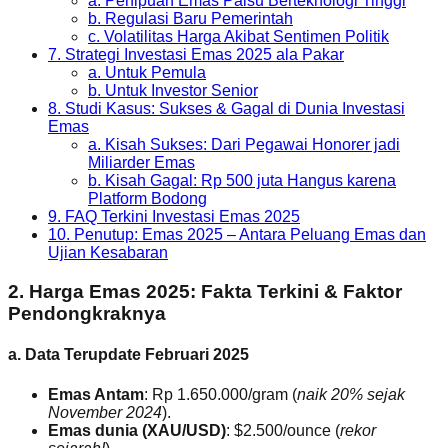
a. Penipuan Emas Palsu Berteknologi Tinggi
b. Regulasi Baru Pemerintah
c. Volatilitas Harga Akibat Sentimen Politik
7. Strategi Investasi Emas 2025 ala Pakar
a. Untuk Pemula
b. Untuk Investor Senior
8. Studi Kasus: Sukses & Gagal di Dunia Investasi
Emas
a. Kisah Sukses: Dari Pegawai Honorer jadi
Miliarder Emas
b. Kisah Gagal: Rp 500 juta Hangus karena
Platform Bodong
9. FAQ Terkini Investasi Emas 2025
10. Penutup: Emas 2025 – Antara Peluang Emas dan
Ujian Kesabaran
2. Harga Emas 2025: Fakta Terkini & Faktor
Pendongkraknya
a. Data Terupdate Februari 2025
Emas Antam
: Rp 1.650.000/gram (
naik 20% sejak
November 2024
).
Emas dunia (XAU/USD)
: $2.500/ounce (
rekor