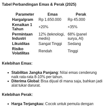
Tabel Perbandingan Emas & Perak (2025)
Parameter
Emas
Perak
Harga/gram
Rp 1.650.000
Rp 45.000
Kenaikan 1
+20%
+35%
Tahun
Permintaan
12% (teknologi,
68% (panel
Industri
medis)
surya, AI)
Likuiditas
Sangat Tinggi
Sedang
Risiko
Rendah
Tinggi
Volatilitas
Kelebihan Emas:
Stabilitas Jangka Panjang
: Nilai emas cenderung
naik rata-rata 8-10% per tahun.
Diterima Global
: Bisa dijual di mana saja, bahkan jadi
alat tukar darurat.
Kelebihan Perak:
Harga Terjangkau
: Cocok untuk pemula dengan