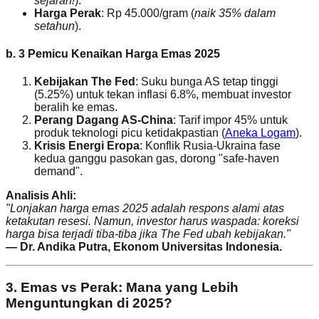
sejarah!
).
Harga Perak
: Rp 45.000/gram (
naik 35% dalam
setahun
).
b. 3 Pemicu Kenaikan Harga Emas 2025
Kebijakan The Fed
: Suku bunga AS tetap tinggi
(5.25%) untuk tekan inflasi 6.8%, membuat investor
beralih ke emas.
Perang Dagang AS-China
: Tarif impor 45% untuk
produk teknologi picu ketidakpastian (
Aneka Logam
).
Krisis Energi Eropa
: Konflik Rusia-Ukraina fase
kedua ganggu pasokan gas, dorong "safe-haven
demand".
Analisis Ahli:
"Lonjakan harga emas 2025 adalah respons alami atas
ketakutan resesi. Namun, investor harus waspada: koreksi
harga bisa terjadi tiba-tiba jika The Fed ubah kebijakan."
— Dr. Andika Putra, Ekonom Universitas Indonesia.
3. Emas vs Perak: Mana yang Lebih
Menguntungkan di 2025?