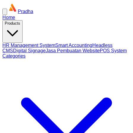
Pradha
Home
Products
HR Management System
Smart Accounting
Headless
CMS
Digital Signage
Jasa Pembuatan Website
POS System
Categories