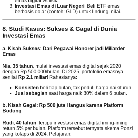
emas digital vs fisik.
Investasi Emas di Luar Negeri
: Beli ETF emas
berbasis dolar (contoh: GLD) untuk lindungi nilai.
8. Studi Kasus: Sukses & Gagal di Dunia
Investasi Emas
a. Kisah Sukses: Dari Pegawai Honorer jadi Miliarder
Emas
Nia, 35 tahun
, mulai investasi emas digital sejak 2020
dengan Rp 500.000/bulan. Di 2025, portofolio emasnya
senilai
Rp 2.1 miliar
! Rahasianya:
Konsisten
beli tiap bulan, tak peduli harga naik/turun.
Jual sebagian
saat harga naik 30% dalam 6 bulan.
b. Kisah Gagal: Rp 500 juta Hangus karena Platform
Bodong
Rudi, 40 tahun
, tertipu investasi emas digital iming-iming
return 5% per bulan. Platform tersebut ternyata skema Ponzi
yang kolaps di 2024. Pelajaran: