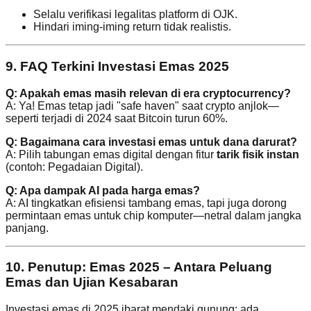
Selalu verifikasi legalitas platform di OJK.
Hindari iming-iming return tidak realistis.
9. FAQ Terkini Investasi Emas 2025
Q: Apakah emas masih relevan di era cryptocurrency?
A: Ya! Emas tetap jadi "safe haven" saat crypto anjlok—
seperti terjadi di 2024 saat Bitcoin turun 60%.
Q: Bagaimana cara investasi emas untuk dana darurat?
A: Pilih tabungan emas digital dengan fitur
tarik fisik instan
(contoh: Pegadaian Digital).
Q: Apa dampak AI pada harga emas?
A: AI tingkatkan efisiensi tambang emas, tapi juga dorong
permintaan emas untuk chip komputer—netral dalam jangka
panjang.
10. Penutup: Emas 2025 – Antara Peluang
Emas dan Ujian Kesabaran
Investasi emas di 2025 ibarat mendaki gunung: ada