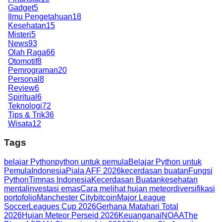
Gadget
5
Ilmu Pengetahuan
18
Kesehatan
15
Misteri
5
News
93
Olah Raga
66
Otomotif
8
Pemrograman
20
Personal
8
Review
6
Spiritual
6
Teknologi
72
Tips & Trik
36
Wisata
12
Tags
belajar Python
python untuk pemula
Belajar Python untuk
Pemula
Indonesia
Piala AFF 2026
kecerdasan buatan
Fungsi
Python
Timnas Indonesia
Kecerdasan Buatan
kesehatan
mental
investasi emas
Cara melihat hujan meteor
diversifikasi
portofolio
Manchester City
bitcoin
Major League
Soccer
Leagues Cup 2026
Gerhana Matahari Total
2026
Hujan Meteor Perseid 2026
Keuangan
ai
NOAA
The