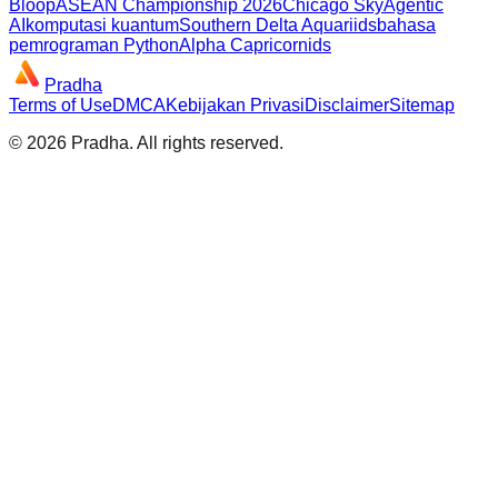
Bloop
ASEAN Championship 2026
Chicago Sky
Agentic
AI
komputasi kuantum
Southern Delta Aquariids
bahasa
pemrograman Python
Alpha Capricornids
Pradha
Terms of Use
DMCA
Kebijakan Privasi
Disclaimer
Sitemap
©
2026
Pradha
. All rights reserved.