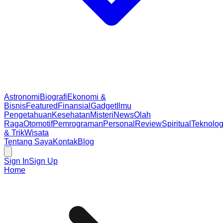
Astronomi
Biografi
Ekonomi &
Bisnis
Featured
Finansial
Gadget
Ilmu
Pengetahuan
Kesehatan
Misteri
News
Olah
Raga
Otomotif
Pemrograman
Personal
Review
Spiritual
Teknolog
& Trik
Wisata
Tentang Saya
Kontak
Blog
Sign In
Sign Up
Home