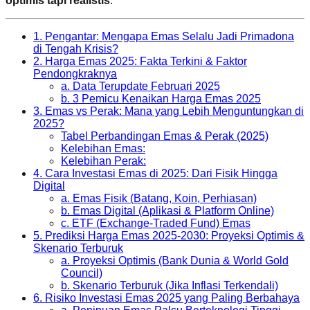
optimis tapi realistis
.
1. Pengantar: Mengapa Emas Selalu Jadi Primadona
di Tengah Krisis?
2. Harga Emas 2025: Fakta Terkini & Faktor
Pendongkraknya
a. Data Terupdate Februari 2025
b. 3 Pemicu Kenaikan Harga Emas 2025
3. Emas vs Perak: Mana yang Lebih Menguntungkan di
2025?
Tabel Perbandingan Emas & Perak (2025)
Kelebihan Emas:
Kelebihan Perak:
4. Cara Investasi Emas di 2025: Dari Fisik Hingga
Digital
a. Emas Fisik (Batang, Koin, Perhiasan)
b. Emas Digital (Aplikasi & Platform Online)
c. ETF (Exchange-Traded Fund) Emas
5. Prediksi Harga Emas 2025-2030: Proyeksi Optimis &
Skenario Terburuk
a. Proyeksi Optimis (Bank Dunia & World Gold
Council)
b. Skenario Terburuk (Jika Inflasi Terkendali)
6. Risiko Investasi Emas 2025 yang Paling Berbahaya