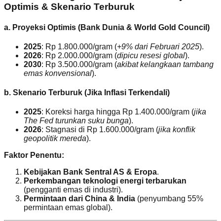
Optimis & Skenario Terburuk
a. Proyeksi Optimis (Bank Dunia & World Gold Council)
2025
: Rp 1.800.000/gram (
+9% dari Februari 2025
).
2026
: Rp 2.000.000/gram (
dipicu resesi global
).
2030
: Rp 3.500.000/gram (
akibat kelangkaan tambang
emas konvensional
).
b. Skenario Terburuk (Jika Inflasi Terkendali)
2025
: Koreksi harga hingga Rp 1.400.000/gram (
jika
The Fed turunkan suku bunga
).
2026
: Stagnasi di Rp 1.600.000/gram (
jika konflik
geopolitik mereda
).
Faktor Penentu:
Kebijakan Bank Sentral AS & Eropa
.
Perkembangan teknologi energi terbarukan
(pengganti emas di industri).
Permintaan dari China & India
(penyumbang 55%
permintaan emas global).