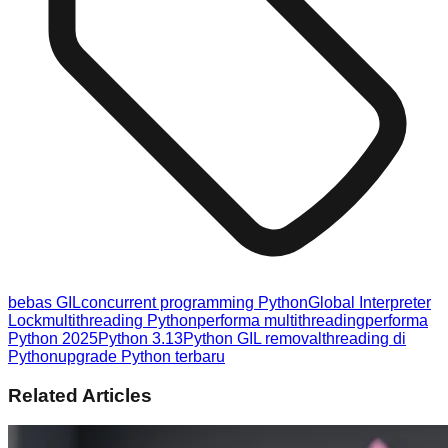
bebas GIL
concurrent programming Python
Global Interpreter
Lock
multithreading Python
performa multithreading
performa
Python 2025
Python 3.13
Python GIL removal
threading di
Python
upgrade Python terbaru
Related Articles