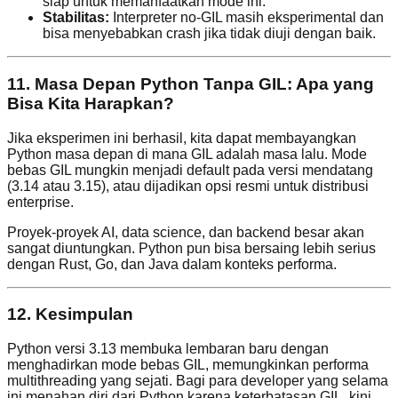
siap untuk memanfaatkan mode ini.
Stabilitas:
Interpreter no-GIL masih eksperimental dan
bisa menyebabkan crash jika tidak diuji dengan baik.
11. Masa Depan Python Tanpa GIL: Apa yang
Bisa Kita Harapkan?
Jika eksperimen ini berhasil, kita dapat membayangkan
Python masa depan di mana GIL adalah masa lalu. Mode
bebas GIL mungkin menjadi default pada versi mendatang
(3.14 atau 3.15), atau dijadikan opsi resmi untuk distribusi
enterprise.
Proyek-proyek AI, data science, dan backend besar akan
sangat diuntungkan. Python pun bisa bersaing lebih serius
dengan Rust, Go, dan Java dalam konteks performa.
12. Kesimpulan
Python versi 3.13 membuka lembaran baru dengan
menghadirkan mode bebas GIL, memungkinkan performa
multithreading yang sejati. Bagi para developer yang selama
ini menahan diri dari Python karena keterbatasan GIL, kini