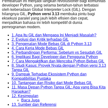
Pembaruan ini menjadi langkah revolusioner bagi komunitas
developer Python, yang selama bertahun-tahun terbatasi
oleh keberadaan Global Interpreter Lock (GIL). Dengan
hilangnya GIL,
Python versi 3.13
membuka pintu bagi
eksekusi paralel yang jauh lebih efisien dan cepat,
menjadikan bahasa ini lebih kompetitif di dunia
pemrograman modern.
1. Apa Itu GIL dan Mengapa Ini Menjadi Masalah?
2. Evolusi dan Kritik terhadap GIL
3. Pengenalan Mode Bebas GIL di Python 3.13
4. Cara Kerja Mode Bebas GIL
5. Perbandingan Performa: Sebelum vs Sesudah GIL
6. Implikasi Bagi Developer dan Pengguna Python
7. Cara Mengaktifkan dan Mencoba Python Bebas GIL
8. Studi Kasus: Proyek Nyata dengan Python versi 3.13
Tanpa GIL
9. Dampak Terhadap Ekosistem Python dan
Kompatibilitas Pustaka
10. Tantangan dan Risiko dari Mode Bebas GIL
11. Masa Depan Python Tanpa GIL: Apa yang Bisa Kita
Harapkan?
12. Kesimpulan
Baca Juga
13. Sumber dan Referensi