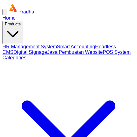
Pradha
Home
Products
HR Management System
Smart Accounting
Headless
CMS
Digital Signage
Jasa Pembuatan Website
POS System
Categories