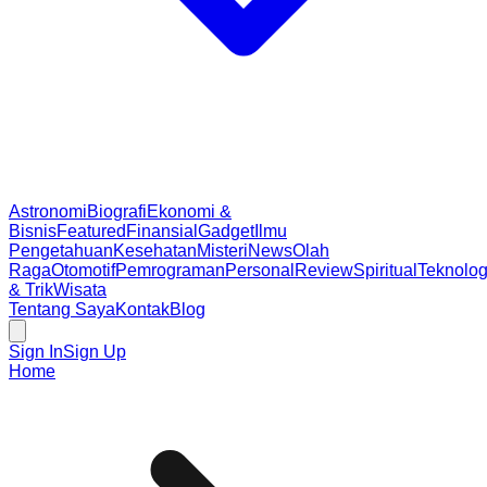
Astronomi
Biografi
Ekonomi &
Bisnis
Featured
Finansial
Gadget
Ilmu
Pengetahuan
Kesehatan
Misteri
News
Olah
Raga
Otomotif
Pemrograman
Personal
Review
Spiritual
Teknolog
& Trik
Wisata
Tentang Saya
Kontak
Blog
Sign In
Sign Up
Home