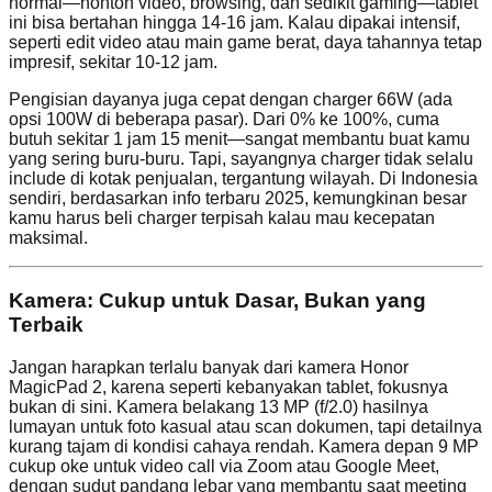
normal—nonton video, browsing, dan sedikit gaming—tablet
ini bisa bertahan hingga 14-16 jam. Kalau dipakai intensif,
seperti edit video atau main game berat, daya tahannya tetap
impresif, sekitar 10-12 jam.
Pengisian dayanya juga cepat dengan charger 66W (ada
opsi 100W di beberapa pasar). Dari 0% ke 100%, cuma
butuh sekitar 1 jam 15 menit—sangat membantu buat kamu
yang sering buru-buru. Tapi, sayangnya charger tidak selalu
include di kotak penjualan, tergantung wilayah. Di Indonesia
sendiri, berdasarkan info terbaru 2025, kemungkinan besar
kamu harus beli charger terpisah kalau mau kecepatan
maksimal.
Kamera: Cukup untuk Dasar, Bukan yang
Terbaik
Jangan harapkan terlalu banyak dari kamera Honor
MagicPad 2, karena seperti kebanyakan tablet, fokusnya
bukan di sini. Kamera belakang 13 MP (f/2.0) hasilnya
lumayan untuk foto kasual atau scan dokumen, tapi detailnya
kurang tajam di kondisi cahaya rendah. Kamera depan 9 MP
cukup oke untuk video call via Zoom atau Google Meet,
dengan sudut pandang lebar yang membantu saat meeting