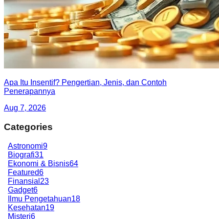
Apa Itu Insentif? Pengertian, Jenis, dan Contoh
Penerapannya
Aug 7, 2026
Categories
Astronomi
9
Biografi
31
Ekonomi & Bisnis
64
Featured
6
Finansial
23
Gadget
6
Ilmu Pengetahuan
18
Kesehatan
19
Misteri
6