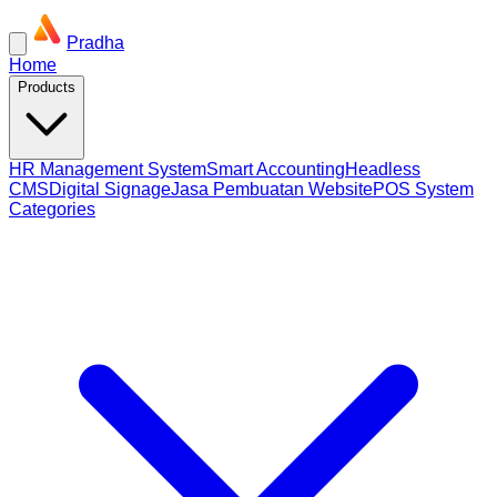
Pradha
Home
Products
HR Management System
Smart Accounting
Headless
CMS
Digital Signage
Jasa Pembuatan Website
POS System
Categories