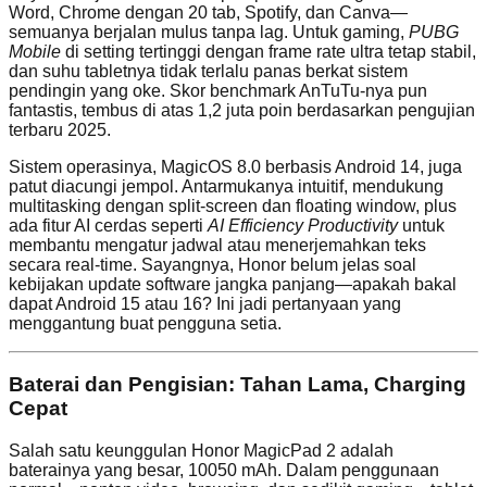
Word, Chrome dengan 20 tab, Spotify, dan Canva—
semuanya berjalan mulus tanpa lag. Untuk gaming,
PUBG
Mobile
di setting tertinggi dengan frame rate ultra tetap stabil,
dan suhu tabletnya tidak terlalu panas berkat sistem
pendingin yang oke. Skor benchmark AnTuTu-nya pun
fantastis, tembus di atas 1,2 juta poin berdasarkan pengujian
terbaru 2025.
Sistem operasinya, MagicOS 8.0 berbasis Android 14, juga
patut diacungi jempol. Antarmukanya intuitif, mendukung
multitasking dengan split-screen dan floating window, plus
ada fitur AI cerdas seperti
AI Efficiency Productivity
untuk
membantu mengatur jadwal atau menerjemahkan teks
secara real-time. Sayangnya, Honor belum jelas soal
kebijakan update software jangka panjang—apakah bakal
dapat Android 15 atau 16? Ini jadi pertanyaan yang
menggantung buat pengguna setia.
Baterai dan Pengisian: Tahan Lama, Charging
Cepat
Salah satu keunggulan Honor MagicPad 2 adalah
baterainya yang besar, 10050 mAh. Dalam penggunaan