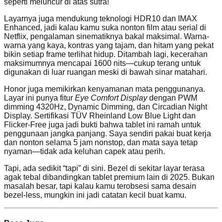
seperti meluncur di atas sutra!
Layarnya juga mendukung teknologi HDR10 dan IMAX
Enhanced, jadi kalau kamu suka nonton film atau serial di
Netflix, pengalaman sinematiknya bakal maksimal. Warna-
warna yang kaya, kontras yang tajam, dan hitam yang pekat
bikin setiap frame terlihat hidup. Ditambah lagi, kecerahan
maksimumnya mencapai 1600 nits—cukup terang untuk
digunakan di luar ruangan meski di bawah sinar matahari.
Honor juga memikirkan kenyamanan mata penggunanya.
Layar ini punya fitur
Eye Comfort Display
dengan PWM
dimming 4320Hz, Dynamic Dimming, dan Circadian Night
Display. Sertifikasi TÜV Rheinland Low Blue Light dan
Flicker-Free juga jadi bukti bahwa tablet ini ramah untuk
penggunaan jangka panjang. Saya sendiri pakai buat kerja
dan nonton selama 5 jam nonstop, dan mata saya tetap
nyaman—tidak ada keluhan capek atau perih.
Tapi, ada sedikit “tapi” di sini. Bezel di sekitar layar terasa
agak tebal dibandingkan tablet premium lain di 2025. Bukan
masalah besar, tapi kalau kamu terobsesi sama desain
bezel-less, mungkin ini jadi catatan kecil buat kamu.