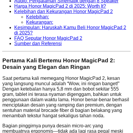
Audio: Pengalaman Sinematik dengan 8 Speaker
Harga Honor MagicPad 2 di 2025: Worth It?
Kelebihan dan Kekurangan Honor MagicPad 2
Kelebihan:
Kekurangan:
Kesimpulan: Haruskah Kamu Beli Honor MagicPad 2
di 2025?
FAQ Seputar Honor MagicPad 2
Sumber dan Referensi
Pertama Kali Bertemu Honor MagicPad 2:
Desain yang Elegan dan Ringan
Saat pertama kali memegang Honor MagicPad 2, kesan
yang langsung muncul adalah “Wow, ini ringan banget!”
Dengan ketebalan hanya 5,8 mm dan bobot sekitar 555
gram, tablet ini terasa nyaman digenggam, bahkan untuk
penggunaan dalam waktu lama. Honor benar-benar berhasil
menciptakan desain yang ramping dan premium, dengan
sentuhan material brocade fiber di bagian belakang yang
menambah tekstur hangat sekaligus tahan noda.
Bagian pinggirnya punya desain micro-arc yang
membuatnya ergonomis—tidak ada lagi rasa pegal meski