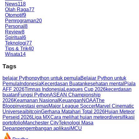
News
118
Olah Raga
77
Otomotif
9
Pemrograman
20
Personal
8
Review
8
Spiritual
6
Teknologi
77
Tips & Trik
40
Wisata
14
Tags
belajar Python
python untuk pemula
Belajar Python untuk
Pemula
Indonesia
Kecerdasan Buatan
kesehatan mental
Piala
AFF 2026
Timnas Indonesia
Leagues Cup 2026
kecerdasan
buatan
Fungsi Python
ASEAN Championship
2026
Keamanan Nasional
Keuangan
NOAA
The
Bloop
investasi emas
Major League Soccer
Marvel Cinematic
Universe
ai
bitcoin
Gerhana Matahari Total 2026
Hujan Meteor
Perseid 2026
Liga MX
Cara melihat hujan meteor
diversifikasi
portofolio
Manchester City
Teknologi Masa
Depan
pengembangan aplikasi
MCU