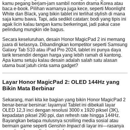
kamu pegang berjam-jam sambil nonton drama Korea atau
baca e-book. Pilihan warnanya juga kece, seperti Moonlight
White dan Black, yang bikin tablet ini terlihat stylish di mana
saja kamu bawa. Tapi, ada sedikit catatan: bodi yang tipis ini
agak licin kalau tangan kamu berkeringat, jadi pakai case
pelindung mungkin ide bagus.
Secara keseluruhan, desain Honor MagicPad 2 ini memang
juara di kelasnya. Dibandingkan kompetitor seperti Samsung
Galaxy Tab S10 atau iPad Pro 2024, tablet ini punya daya
tarik tersendiri dengan harga yang lebih ramah di kantong.
Apa kamu setuju kalau desain adalah salah satu alasan
utama buat jatuh cinta sama gadget?
Layar Honor MagicPad 2: OLED 144Hz yang
Bikin Mata Berbinar
Sekarang, mari kita ke bagian yang bikin Honor MagicPad 2
benar-benar bersinar: layarnya! Tablet ini dibekali layar
OLED 12,3 inci dengan resolusi 3000 x 1920 piksel (3K),
kepadatan piksel 290 ppi, dan refresh rate hingga 144Hz.
Bayangkan betapa mulusnya scrolling media sosial atau
bermain game seperti
Genshin Impact
di layar ini—rasanya