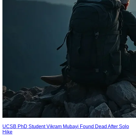
UCSB PhD Student Vikram Mubayi Found Dead After Solo
Hike