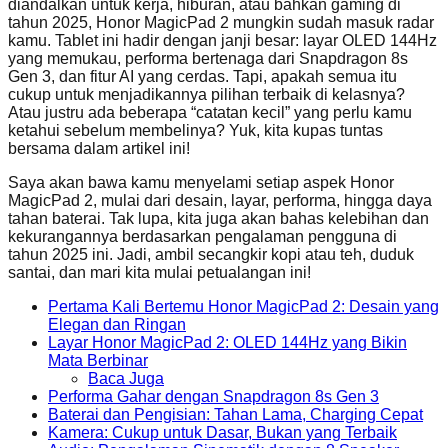
diandalkan untuk kerja, hiburan, atau bahkan gaming di
tahun 2025, Honor MagicPad 2 mungkin sudah masuk radar
kamu. Tablet ini hadir dengan janji besar: layar OLED 144Hz
yang memukau, performa bertenaga dari Snapdragon 8s
Gen 3, dan fitur AI yang cerdas. Tapi, apakah semua itu
cukup untuk menjadikannya pilihan terbaik di kelasnya?
Atau justru ada beberapa “catatan kecil” yang perlu kamu
ketahui sebelum membelinya? Yuk, kita kupas tuntas
bersama dalam artikel ini!
Saya akan bawa kamu menyelami setiap aspek Honor
MagicPad 2, mulai dari desain, layar, performa, hingga daya
tahan baterai. Tak lupa, kita juga akan bahas kelebihan dan
kekurangannya berdasarkan pengalaman pengguna di
tahun 2025 ini. Jadi, ambil secangkir kopi atau teh, duduk
santai, dan mari kita mulai petualangan ini!
Pertama Kali Bertemu Honor MagicPad 2: Desain yang
Elegan dan Ringan
Layar Honor MagicPad 2: OLED 144Hz yang Bikin
Mata Berbinar
Baca Juga
Performa Gahar dengan Snapdragon 8s Gen 3
Baterai dan Pengisian: Tahan Lama, Charging Cepat
Kamera: Cukup untuk Dasar, Bukan yang Terbaik