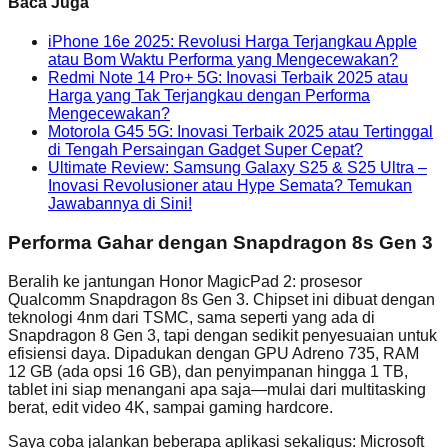
Baca Juga
iPhone 16e 2025: Revolusi Harga Terjangkau Apple
atau Bom Waktu Performa yang Mengecewakan?
Redmi Note 14 Pro+ 5G: Inovasi Terbaik 2025 atau
Harga yang Tak Terjangkau dengan Performa
Mengecewakan?
Motorola G45 5G: Inovasi Terbaik 2025 atau Tertinggal
di Tengah Persaingan Gadget Super Cepat?
Ultimate Review: Samsung Galaxy S25 & S25 Ultra –
Inovasi Revolusioner atau Hype Semata? Temukan
Jawabannya di Sini!
Performa Gahar dengan Snapdragon 8s Gen 3
Beralih ke jantungan Honor MagicPad 2: prosesor
Qualcomm Snapdragon 8s Gen 3. Chipset ini dibuat dengan
teknologi 4nm dari TSMC, sama seperti yang ada di
Snapdragon 8 Gen 3, tapi dengan sedikit penyesuaian untuk
efisiensi daya. Dipadukan dengan GPU Adreno 735, RAM
12 GB (ada opsi 16 GB), dan penyimpanan hingga 1 TB,
tablet ini siap menangani apa saja—mulai dari multitasking
berat, edit video 4K, sampai gaming hardcore.
Saya coba jalankan beberapa aplikasi sekaligus: Microsoft