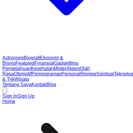
Astronomi
Biografi
Ekonomi &
Bisnis
Featured
Finansial
Gadget
Ilmu
Pengetahuan
Kesehatan
Misteri
News
Olah
Raga
Otomotif
Pemrograman
Personal
Review
Spiritual
Teknolog
& Trik
Wisata
Tentang Saya
Kontak
Blog
Sign In
Sign Up
Home