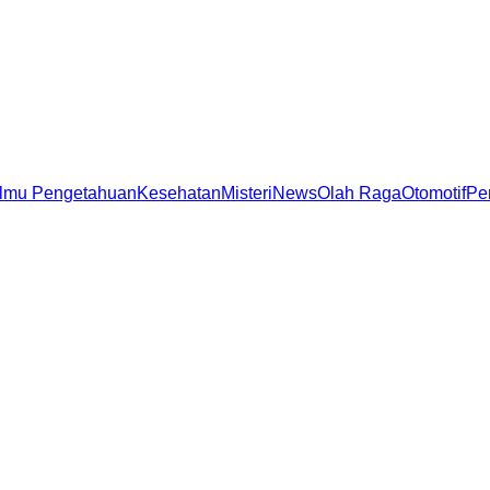
Ilmu Pengetahuan
Kesehatan
Misteri
News
Olah Raga
Otomotif
Pe