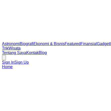
Astronomi
Biografi
Ekonomi & Bisnis
Featured
Finansial
Gadget
Trik
Wisata
Tentang Saya
Kontak
Blog
Sign In
Sign Up
Home