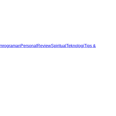
mrograman
Personal
Review
Spiritual
Teknologi
Tips &