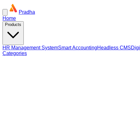
Pradha
Home
Products
HR Management System
Smart Accounting
Headless CMS
Dig
Categories