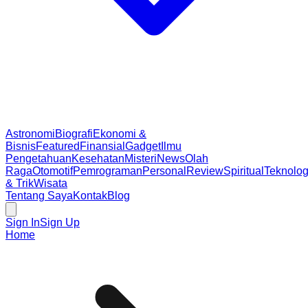
Astronomi
Biografi
Ekonomi &
Bisnis
Featured
Finansial
Gadget
Ilmu
Pengetahuan
Kesehatan
Misteri
News
Olah
Raga
Otomotif
Pemrograman
Personal
Review
Spiritual
Teknolog
& Trik
Wisata
Tentang Saya
Kontak
Blog
Sign In
Sign Up
Home