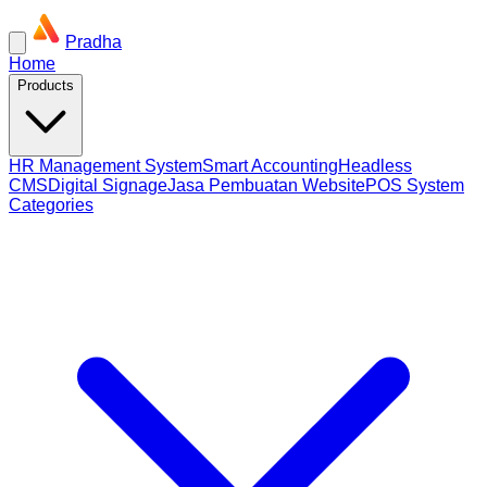
Pradha
Home
Products
HR Management System
Smart Accounting
Headless
CMS
Digital Signage
Jasa Pembuatan Website
POS System
Categories