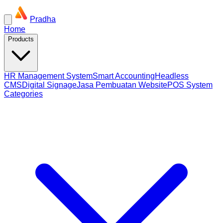
Pradha
Home
Products
HR Management System
Smart Accounting
Headless
CMS
Digital Signage
Jasa Pembuatan Website
POS System
Categories