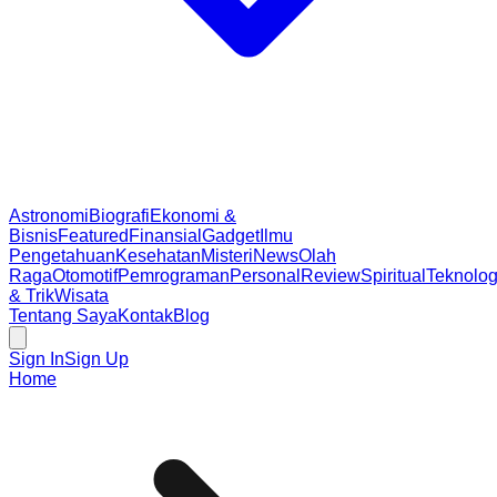
Astronomi
Biografi
Ekonomi &
Bisnis
Featured
Finansial
Gadget
Ilmu
Pengetahuan
Kesehatan
Misteri
News
Olah
Raga
Otomotif
Pemrograman
Personal
Review
Spiritual
Teknolog
& Trik
Wisata
Tentang Saya
Kontak
Blog
Sign In
Sign Up
Home