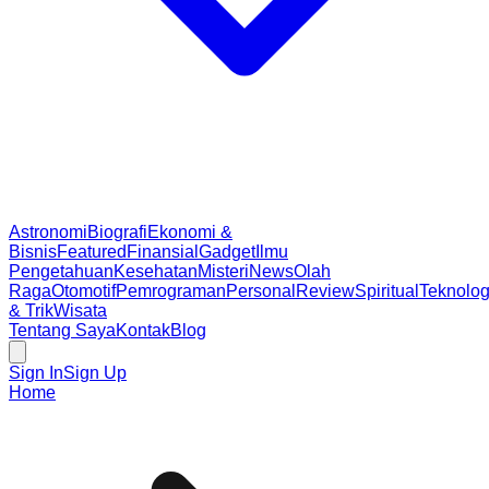
Astronomi
Biografi
Ekonomi &
Bisnis
Featured
Finansial
Gadget
Ilmu
Pengetahuan
Kesehatan
Misteri
News
Olah
Raga
Otomotif
Pemrograman
Personal
Review
Spiritual
Teknolog
& Trik
Wisata
Tentang Saya
Kontak
Blog
Sign In
Sign Up
Home