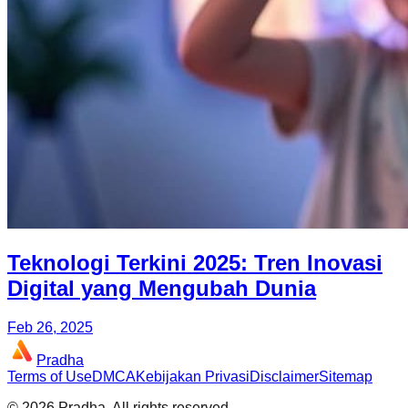
Teknologi Terkini 2025: Tren Inovasi
Digital yang Mengubah Dunia
Feb 26, 2025
Pradha
Terms of Use
DMCA
Kebijakan Privasi
Disclaimer
Sitemap
©
2026
Pradha
. All rights reserved.