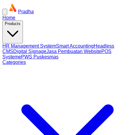
Pradha
Home
Products
HR Management System
Smart Accounting
Headless
CMS
Digital Signage
Jasa Pembuatan Website
POS
System
ePWS Puskesmas
Categories