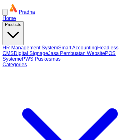
Pradha
Home
Products
HR Management System
Smart Accounting
Headless
CMS
Digital Signage
Jasa Pembuatan Website
POS
System
ePWS Puskesmas
Categories