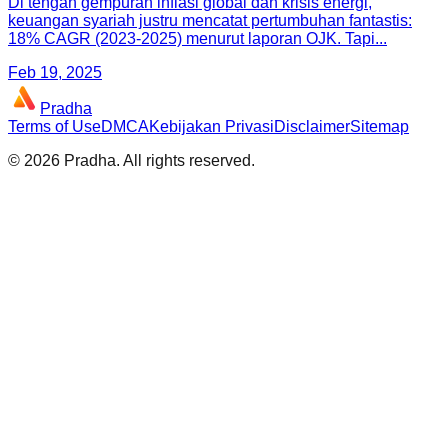
Di tengah gempuran inflasi global dan krisis energi,
keuangan syariah justru mencatat pertumbuhan fantastis:
18% CAGR (2023-2025) menurut laporan OJK. Tapi...
Feb 19, 2025
Pradha
Terms of Use
DMCA
Kebijakan Privasi
Disclaimer
Sitemap
©
2026
Pradha
. All rights reserved.