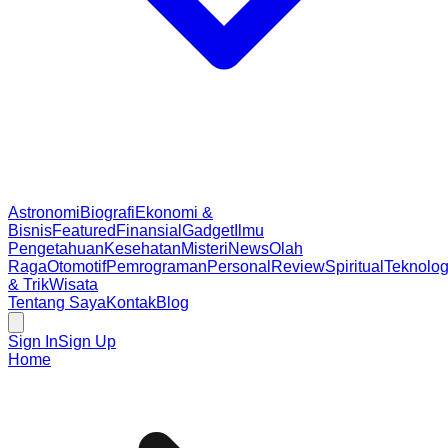
Astronomi
Biografi
Ekonomi &
Bisnis
Featured
Finansial
Gadget
Ilmu
Pengetahuan
Kesehatan
Misteri
News
Olah
Raga
Otomotif
Pemrograman
Personal
Review
Spiritual
Teknolog
& Trik
Wisata
Tentang Saya
Kontak
Blog
Sign In
Sign Up
Home