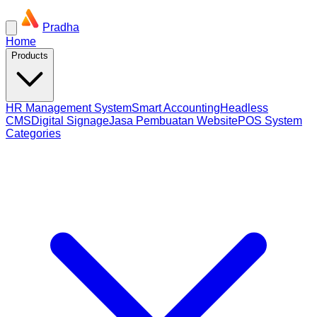
Pradha
Home
Products
HR Management System
Smart Accounting
Headless
CMS
Digital Signage
Jasa Pembuatan Website
POS System
Categories