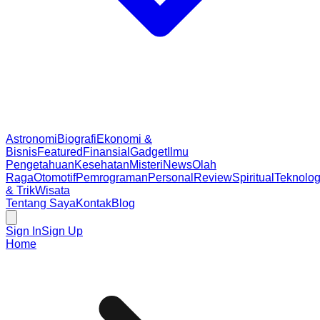
Astronomi
Biografi
Ekonomi &
Bisnis
Featured
Finansial
Gadget
Ilmu
Pengetahuan
Kesehatan
Misteri
News
Olah
Raga
Otomotif
Pemrograman
Personal
Review
Spiritual
Teknolog
& Trik
Wisata
Tentang Saya
Kontak
Blog
Sign In
Sign Up
Home