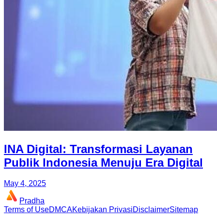
INA Digital: Transformasi Layanan
Publik Indonesia Menuju Era Digital
May 4, 2025
Pradha
Terms of Use
DMCA
Kebijakan Privasi
Disclaimer
Sitemap